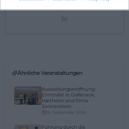
digitale Inhalte, Content-Marketing und
redaktionelle Aufbereitung von Events und
Lifestyle-Themen.
Ähnliche Veranstaltungen
Ausstellungseröffnung:
Ermordet in Grafeneck,
Hartheim und Pirna-
Sonnenstein
16. September 2026
Führung durch die