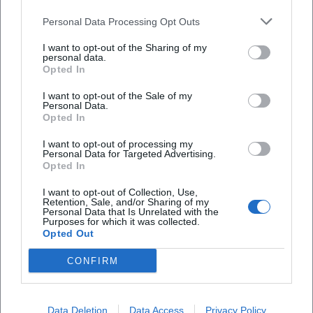
Personal Data Processing Opt Outs
I want to opt-out of the Sharing of my
personal data.
Opted In
Tickets buchen
I want to opt-out of the Sale of my
Personal Data.
Opted In
I want to opt-out of processing my
Personal Data for Targeted Advertising.
Opted In
I want to opt-out of Collection, Use,
Retention, Sale, and/or Sharing of my
Personal Data that Is Unrelated with the
Laura Müller
Purposes for which it was collected.
Opted Out
CONFIRM
1999 in Passau geboren. Von 2019 bis 2021 als
Assistant Marketing Manager bei der NH Hotel
Group tätig. Seit Dezember 2021 Online-
Redakteurin bei Moxios. Spezialisiert auf
Data Deletion
Data Access
Privacy Policy