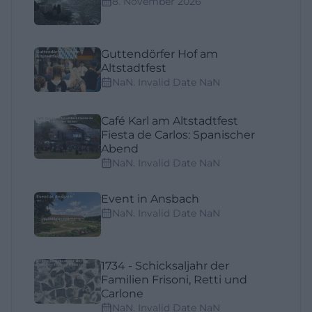
8. November 2026
Guttendörfer Hof am
Altstadtfest
NaN. Invalid Date NaN
Café Karl am Altstadtfest
Fiesta de Carlos: Spanischer
Abend
NaN. Invalid Date NaN
Event in Ansbach
NaN. Invalid Date NaN
1734 - Schicksaljahr der
Familien Frisoni, Retti und
Carlone
NaN. Invalid Date NaN