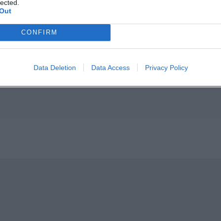
lected.
Out
p unavailable
CONFIRM
n in Google Maps
Data Deletion
Data Access
Privacy Policy