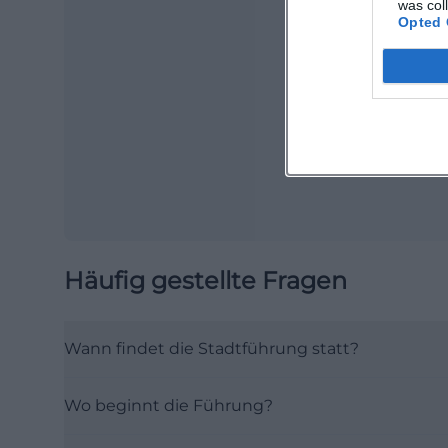
was col
Opted 
Ma
Ope
Häufig gestellte Fragen
Wann findet die Stadtführung statt?
Wo beginnt die Führung?