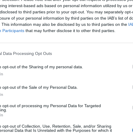
eing interest-based ads based on personal information utilized by us or
 Herrschaftszeit der Hohenzollern in Ansbach.
disclosed to third parties prior to your opt-out. You may separately opt-
losure of your personal information by third parties on the IAB’s list of
. This information may also be disclosed by us to third parties on the
IA
Participants
that may further disclose it to other third parties.
l Data Processing Opt Outs
eicher Spaziergang durch die Jahrhunderte zu
h, sie bietet für jedermann spannende Einblicke
o opt-out of the Sharing of my personal data.
In
o opt-out of the Sale of my Personal Data.
In
to opt-out of processing my Personal Data for Targeted
ing.
In
o opt-out of Collection, Use, Retention, Sale, and/or Sharing
ersonal Data that Is Unrelated with the Purposes for which it