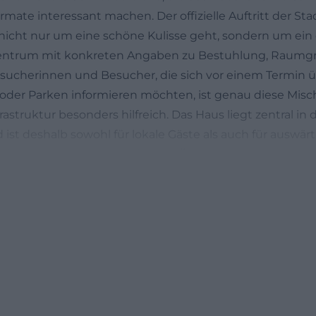
mate interessant machen. Der offizielle Auftritt der Sta
er nicht nur um eine schöne Kulisse geht, sondern um ein
zentrum mit konkreten Angaben zu Bestuhlung, Raumg
ucherinnen und Besucher, die sich vor einem Termin üb
t oder Parken informieren möchten, ist genau diese Mis
rastruktur besonders hilfreich. Das Haus liegt zentral in
ist deshalb sowohl für lokale Gäste als auch für auswä
 ([tourismus-ansbach.de](https://www.tourismus-ansba
ons wie dieser lohnt sich ein genauer Blick auf die räum
n
e Karlshalle steht für Atmosphäre, historische Wirkung
harakter, während der Angletsaal als flexibel nutzbare
echselnde Formate dient. Wer also einen Veranstaltungs
rn nach echter Eignung auswählt, kann hier sehr präzi
an liefert dazu belastbare Zahlen und macht sichtbar, wie
sinnvoll untergebracht werden können. Gleichzeitig zei