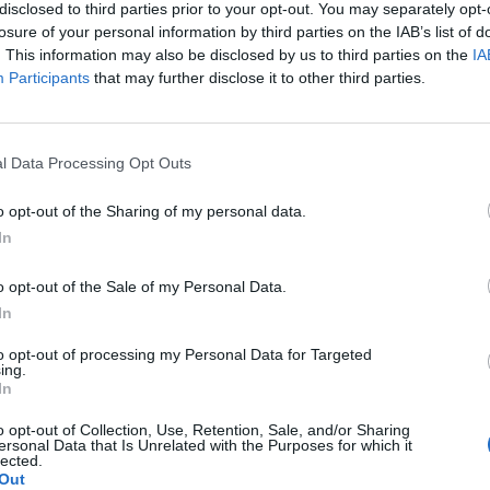
disclosed to third parties prior to your opt-out. You may separately opt-
g oder eine interne Versammlung plant, kann damit be
losure of your personal information by third parties on the IAB’s list of
lcher Raum die passende Größe hat und wie viel Beweg
. This information may also be disclosed by us to third parties on the
IA
Participants
that may further disclose it to other third parties.
ch bleibt. ([tourismus-ansbach.de](https://www.tourismus
dmin/user_upload/PDFs/Karlsplatz.pdf))
 gehört neben Karlshalle und Angletsaal auch ein N
l Data Processing Opt Outs
tzplätzen sowie eine Teeküche, die bei kleineren Empfä
maten sehr nützlich sein kann. Gerade diese Zusatzr
o opt-out of the Sharing of my personal data.
nn ein Event nicht nur aus dem Hauptprogramm besteh
In
g oder Backstage-Bereiche benötigt. Die Karlshalle selb
o opt-out of the Sale of my Personal Data.
en als 210 Quadratmeter großer Saal beschrieben, der Ang
In
roß. Im PDF-Raumplan sind außerdem Bestuhlungslösu
 am Karlsplatz?
to opt-out of processing my Personal Data for Targeted
nzertcharakter eingezeichnet, was für Veranstalter wicht
ing.
In
en Ablauf planen wollen. Die reine Zahl der Plätze reicht 
platz in Ansbach?
 Sichtachsen, Laufwege oder die gewünschte Atmosphä
o opt-out of Collection, Use, Retention, Sale, and/or Sharing
ersonal Data that Is Unrelated with the Purposes for which it
 Karlsplatz bietet hier eine selten sinnvolle Kombinati
lected.
rken?
Out
 Raum und pragmatischer Planbarkeit. ([tourismus-ansb