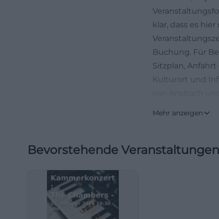
Veranstaltungsfor
klar, dass es hi
Veranstaltungs
Buchung. Für Bes
Sitzplan, Anfahr
Kulturort und Inf
von Ansbach und 
gut einzuplanen.
Mehr anzeigen
feiern/karshalle))
Gerade bei Locati
Bevorstehende Veranstaltunge
Unterschiede. Di
mit besonderem C
sachliche oder w
nach Name, sonde
offizielle Raumpl
nach Bestuhlung 