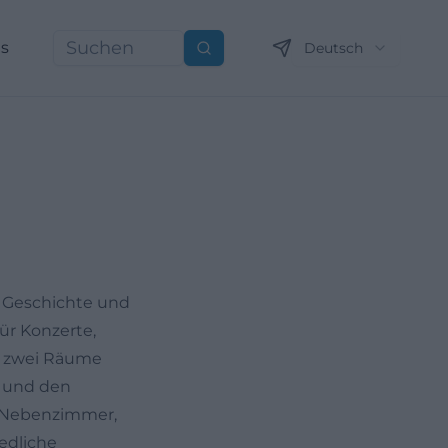
ns
Deutsch
Suchen
h Geschichte und
ür Konzerte,
er zwei Räume
e und den
e Nebenzimmer,
edliche