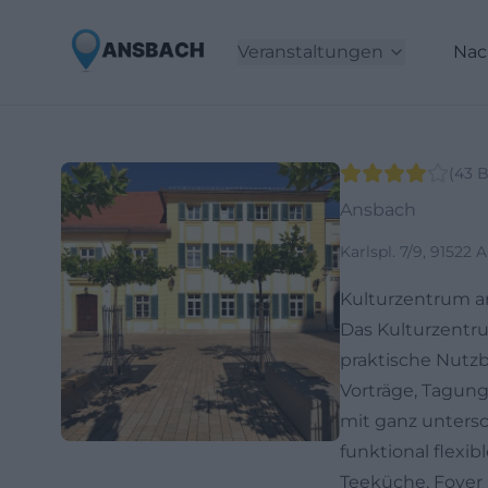
Veranstaltungen
Nac
(
43
B
Ansbach
Karlspl. 7/9, 91522
Kulturzentrum am
Das Kulturzentru
praktische Nutzb
Vorträge, Tagung
mit ganz untersc
funktional flex
Teeküche, Foyer 