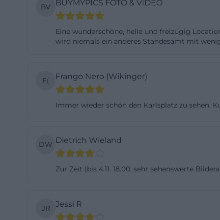
BUYMYPICS FOTO & VIDEO
BV
offiziellen Besch
dem 18. Jahrhund
Eine wunderschöne, helle und freizügig Locat
trägt. Der Raum 
wird niemals ein anderes Standesamt mit wenig
wertvollen Bechs
macht. Genau des
Frango Nero (Wikinger)
genutzt. Gleichz
F(
Mehrfachnutzung i
Immer wieder schön den Karlsplatz zu sehen. K
nicht nur einen s
ist. Wer eine V
einer besonderen
Dietrich Wieland
DW
eine eigene Hand
ansbach.de/tagen
Zur Zeit (bis 4.11. 18.00, sehr sehenswerte Bild
Der historische E
Nutzungsversprec
einer aktuellen
Jessi R
JR
so gedacht, dass