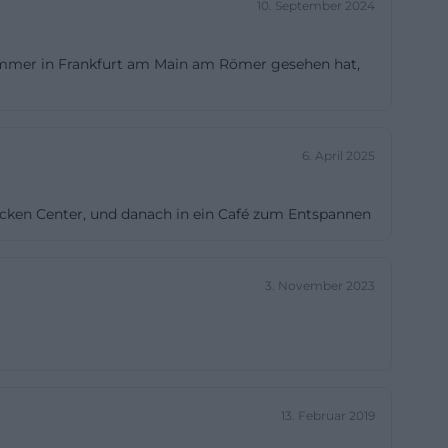
10. September 2024
rocker Saal aus
ses bis heute
kammer in Frankfurt am Main am Römer gesehen hat,
er einen
 attraktiv
e und Vorträge
6. April 2025
lungsraum. Diese
voll, weil sie
ücken Center, und danach in ein Café zum Entspannen
ältig bespielbar
en Rahmen oder
 und akustisch
3. November 2023
.tourismus-
ahrhunderts mit
Raumwirkung sind
13. Februar 2019
e funktionieren.