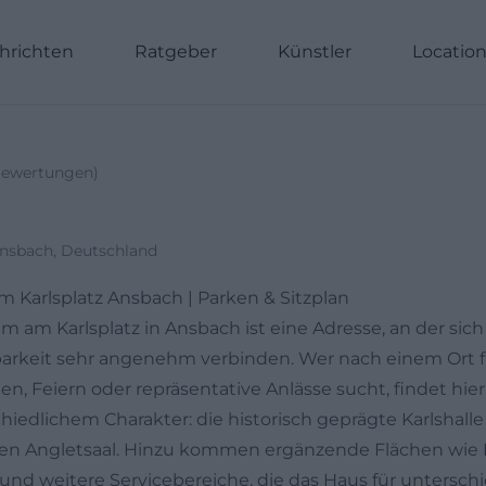
hrichten
Ratgeber
Künstler
Locatio
ewertungen
)
 Ansbach, Deutschland
 Karlsplatz Ansbach | Parken & Sitzplan
m am Karlsplatz in Ansbach ist eine Adresse, an der sic
arkeit sehr angenehm verbinden. Wer nach einem Ort f
en, Feiern oder repräsentative Anlässe sucht, findet hi
hiedlichem Charakter: die historisch geprägte Karlshall
iblen Angletsaal. Hinzu kommen ergänzende Flächen wi
und weitere Servicebereiche, die das Haus für unterschi