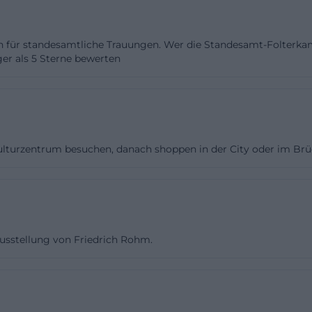
reibung der Stadt wird sie als komplett sanierter, spätba
ert vorgestellt, der den historischen Charakter des Hau
ion für standesamtliche Trauungen. Wer die Standesamt-Folter
ist mit einer großen Bühne ausgestattet und verfügt üb
er als 5 Sterne bewerten
tein-Flügel, was ihn besonders für musikalische Formate
halb wird die Karlshalle vor allem für festliche Konzert
eitig eignet sie sich laut Stadtangaben auch als Ausstel
st für eine Location in einer barocken Altstadt sehr wert
ulturzentrum besuchen, danach shoppen in der City oder im Br
chönen Hintergrund liefert, sondern auch inhaltlich vielf
eranstaltung mit kulturellem Anspruch, einem gehoben
 Raumwirkung plant, findet hier einen Saal, der visuell
schrift mitbringt. ([tourismus-ansbach.de](https://www
-feiern/karshalle))
erausstellung von Friedrich Rohm.
indruck ist dabei kein bloßes Dekor, sondern Teil des
hens. Die Karlshalle verbindet den Charakter des 18. J
 Veranstaltungslogik: Bühne, Bestuhlung, Zugang und 
 Konzerte, Lesungen, Vorträge und repräsentative Anläss