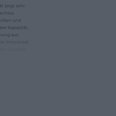
dt zeigt sehr
 echtes
rößen und
er Kapazität,
chung aus
 der Innenstadt
rtige Gruppen
ch.de/tagen-
lichen
 und eine Bühne
r Raum für eher
ort nicht nur
se planen. Der
 viele Gäste je
gt die Stadt