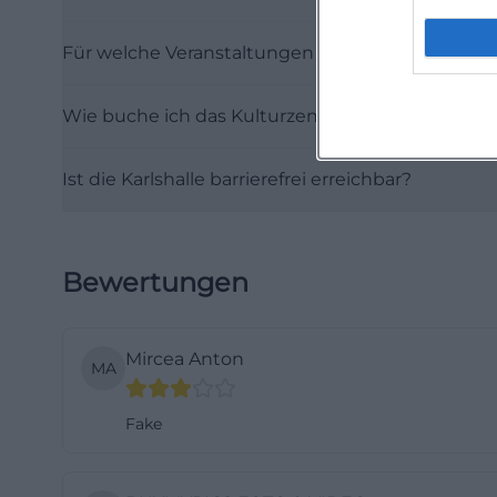
(https://www.tou
Für welche Veranstaltungen eignet sich das Kul
Besonders hilfrei
hybride Veransta
Wie buche ich das Kulturzentrum am Karlsplatz?
Kammermusikaben
kann die Flächen
Ist die Karlshalle barrierefrei erreichbar?
der modulare Allr
Wirkung setzt. A
sind sie in der 
Wie viele Gäste 
Bewertungen
Wandel erlaubt d
überraschender K
Mircea Anton
Location, die au
MA
ansbach.de](htt
Fake
ansbach.de/filea
Die Karlshalle: 
Die Karlshalle is