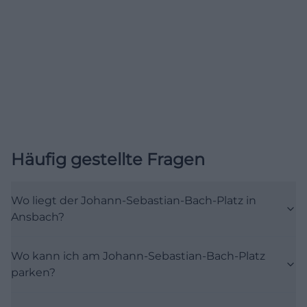
und nach praktischen Besuchsinformationen.
([tourismus-ansbach.de](https://www.tourismus-
ansbach.de/service/tourist-info))
Parken, Anfahrt und kurze Wege in der Innenstadt
Für die praktische Planung ist das Thema Parken
am Johann-Sebastian-Bach-Platz besonders
wichtig. Die Stadt Ansbach führt den Platz in ihrer
Parkübersicht als Teil von Zone 3 auf. Dort gilt eine
Häufig gestellte Fragen
Höchstparkdauer von 3 Stunden, und die Stadt
weist darauf hin, dass Parkgebühren montags bis
Wo liegt der Johann-Sebastian-Bach-Platz in
freitags von 8 bis 18 Uhr sowie samstags von 8 bis 14
Ansbach?
Uhr zu entrichten sind, während an Sonn- und
Feiertagen das Parken kostenlos ist. Wer also die
Wo kann ich am Johann-Sebastian-Bach-Platz
Altstadt besuchen möchte, kann die Wege rund
parken?
um den Platz grundsätzlich gut planen, sollte aber
die beschränkte Parkdauer im Blick behalten. Das