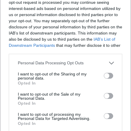
opt-out request is processed you may continue seeing
Kirche.
seiner Dichte: Auf engem Raum treffen historische
interest-based ads based on personal information utilized by
Konzerte
€
Architektur, städtische Verwaltung, touristischer
us or personal information disclosed to third parties prior to
your opt-out. You may separately opt-out of the further
Service und kulturelle Nutzung aufeinander. Genau
disclosure of your personal information by third parties on the
daraus entsteht die Atmosphäre, die Ansbachs
IAB’s list of downstream participants. This information may
Altstadt so kompakt und zugleich vielseitig
also be disclosed by us to third parties on the
IAB’s List of
Downstream Participants
that may further disclose it to other
erscheinen lässt. ([tourismus-ansbach.de]
third parties.
(https://www.tourismus-ansbach.de/service/tourist-
Personal Data Processing Opt Outs
info))
Stadthaus, Tourist Information und historische
I want to opt-out of the Sharing of my
personal data.
Bedeutung
Opted In
Giacomo Puccini - Messa di Gloria Konzert
Das Stadthaus ist das zentrale Gebäude am
I want to opt-out of the Sale of my
26. Sep 2026
Johann-Sebastian-Bach-Platz und ein Schlüssel
Personal Data.
Erleben Sie Puccinis Messa di Gloria am 26. September 2026 in der
Opted In
zum Verständnis des Ortes. Laut offizieller
St. Gumbertus Kirche in Ansbach. Ein musikalisches Highlight!
Tourismusseite wurde es 1532 vom Baumeister
Konzerte
€
I want to opt-out of processing my
Personal Data for Targeted Advertising.
Sixtus Kornburger errichtet. Die Stadt bezeichnet
Opted In
es als das bedeutendste Gebäude gotischen Stils in