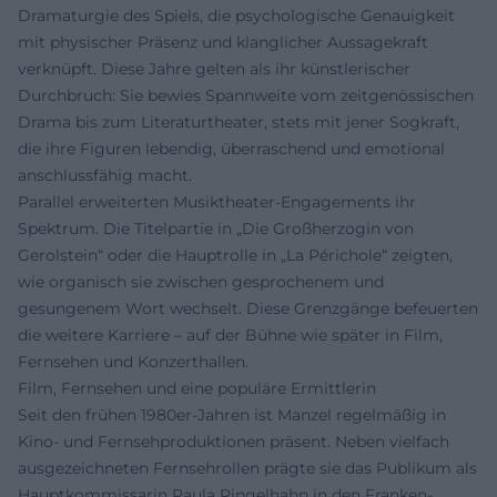
Dramaturgie des Spiels, die psychologische Genauigkeit
mit physischer Präsenz und klanglicher Aussagekraft
verknüpft. Diese Jahre gelten als ihr künstlerischer
Durchbruch: Sie bewies Spannweite vom zeitgenössischen
Drama bis zum Literaturtheater, stets mit jener Sogkraft,
die ihre Figuren lebendig, überraschend und emotional
anschlussfähig macht.
Parallel erweiterten Musiktheater-Engagements ihr
Spektrum. Die Titelpartie in „Die Großherzogin von
Gerolstein“ oder die Hauptrolle in „La Périchole“ zeigten,
wie organisch sie zwischen gesprochenem und
gesungenem Wort wechselt. Diese Grenzgänge befeuerten
die weitere Karriere – auf der Bühne wie später in Film,
Fernsehen und Konzerthallen.
Film, Fernsehen und eine populäre Ermittlerin
Seit den frühen 1980er-Jahren ist Manzel regelmäßig in
Kino- und Fernsehproduktionen präsent. Neben vielfach
ausgezeichneten Fernsehrollen prägte sie das Publikum als
Hauptkommissarin Paula Ringelhahn in den Franken-