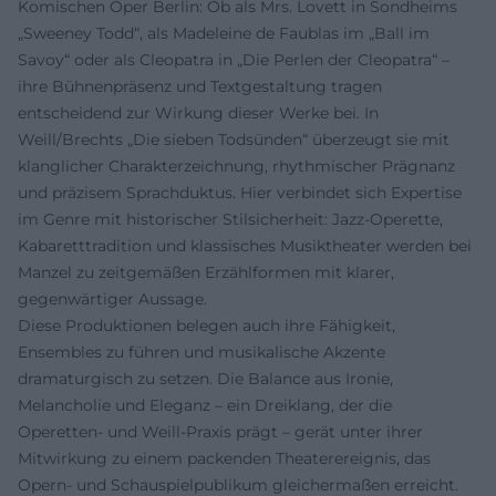
Komischen Oper Berlin: Ob als Mrs. Lovett in Sondheims
„Sweeney Todd“, als Madeleine de Faublas im „Ball im
Savoy“ oder als Cleopatra in „Die Perlen der Cleopatra“ –
ihre Bühnenpräsenz und Textgestaltung tragen
entscheidend zur Wirkung dieser Werke bei. In
Weill/Brechts „Die sieben Todsünden“ überzeugt sie mit
klanglicher Charakterzeichnung, rhythmischer Prägnanz
und präzisem Sprachduktus. Hier verbindet sich Expertise
im Genre mit historischer Stilsicherheit: Jazz-Operette,
Kabaretttradition und klassisches Musiktheater werden bei
Manzel zu zeitgemäßen Erzählformen mit klarer,
gegenwärtiger Aussage.
Diese Produktionen belegen auch ihre Fähigkeit,
Ensembles zu führen und musikalische Akzente
dramaturgisch zu setzen. Die Balance aus Ironie,
Melancholie und Eleganz – ein Dreiklang, der die
Operetten- und Weill-Praxis prägt – gerät unter ihrer
Mitwirkung zu einem packenden Theaterereignis, das
Opern- und Schauspielpublikum gleichermaßen erreicht.