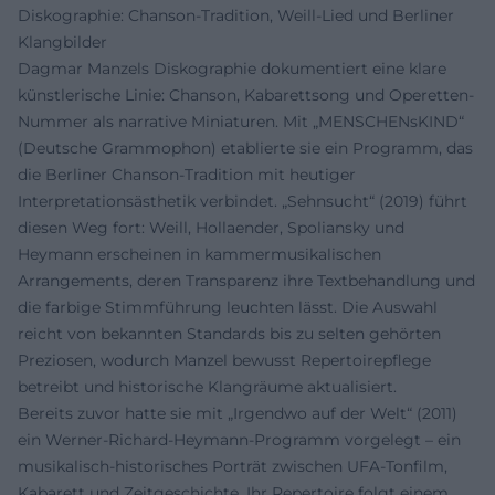
Diskographie: Chanson-Tradition, Weill-Lied und Berliner
Klangbilder
Dagmar Manzels Diskographie dokumentiert eine klare
künstlerische Linie: Chanson, Kabarettsong und Operetten-
Nummer als narrative Miniaturen. Mit „MENSCHENsKIND“
(Deutsche Grammophon) etablierte sie ein Programm, das
die Berliner Chanson-Tradition mit heutiger
Interpretationsästhetik verbindet. „Sehnsucht“ (2019) führt
diesen Weg fort: Weill, Hollaender, Spoliansky und
Heymann erscheinen in kammermusikalischen
Arrangements, deren Transparenz ihre Textbehandlung und
die farbige Stimmführung leuchten lässt. Die Auswahl
reicht von bekannten Standards bis zu selten gehörten
Preziosen, wodurch Manzel bewusst Repertoirepflege
betreibt und historische Klangräume aktualisiert.
Bereits zuvor hatte sie mit „Irgendwo auf der Welt“ (2011)
ein Werner-Richard-Heymann-Programm vorgelegt – ein
musikalisch-historisches Porträt zwischen UFA-Tonfilm,
Kabarett und Zeitgeschichte. Ihr Repertoire folgt einem