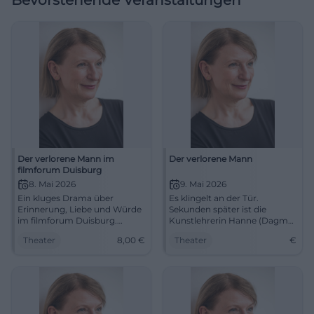
Bevorstehende Veranstaltungen
Der verlorene Mann im
Der verlorene Mann
filmforum Duisburg
8. Mai 2026
9. Mai 2026
Ein kluges Drama über
Es klingelt an der Tür.
Erinnerung, Liebe und Würde
Sekunden später ist die
im filmforum Duisburg.
Kunstlehrerin Hanne (Dagmar
Dagmar Manzel, Harald
Manzel) in einer
Theater
8,00
€
Theater
€
Krassnitzer und August Zirner
Dreiecksbeziehung.
berühren mit feiner Präsenz.
#Kultur