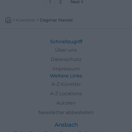
Bühnenerlebnis – jetzt Plätze
1
2
Next
sichern! #KissingerSommer
Kuenstler
Dagmar Manzel
Schnellzugriff
Über uns
Datenschutz
Impressum
Weitere Links
A-Z Künstler
A-Z Locations
Autoren
Newsletter abbestellen
Ansbach