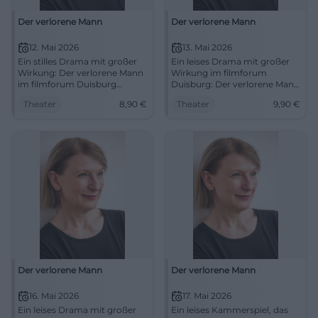
Der verlorene Mann
Der verlorene Mann
12. Mai 2026
13. Mai 2026
Ein stilles Drama mit großer
Ein leises Drama mit großer
Wirkung: Der verlorene Mann
Wirkung im filmforum
im filmforum Duisburg
Duisburg: Der verlorene Mann
berührt mit feiner Regie und
berührt mit starker Besetzung
Theater
8,90
€
Theater
9,90
€
starkem Ensemble.
und feiner Regie. 13.05.2026,
12.05.2026, 18:00 Uhr.
18:00 Uhr, 9,90 €.
#Duisburg
#Theaterabend #Duisburg
Der verlorene Mann
Der verlorene Mann
16. Mai 2026
17. Mai 2026
Ein leises Drama mit großer
Ein leises Kammerspiel, das