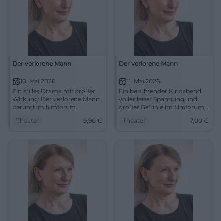
Der verlorene Mann
Der verlorene Mann
10. Mai 2026
11. Mai 2026
Ein stilles Drama mit großer
Ein berührender Kinoabend
Wirkung: Der verlorene Mann
voller leiser Spannung und
berührt im filmforum
großer Gefühle im filmforum
Duisburg mit Dagmar Manzel
Duisburg. Der verlorene Mann
Theater
9,90
€
Theater
7,00
€
und kluger Regie. 10.05.2026,
zeigt Liebe, Erinnerung und
15:15 Uhr, 9,90 €. #Duisburg
Würde. #Kino #Duisburg
#Kino