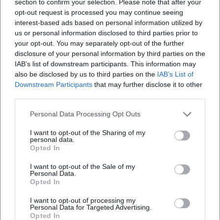
section to confirm your selection. Please note that after your
psychologische Feinabstimmung und Risikobereitschaft in
opt-out request is processed you may continue seeing
der Figurenentwicklung gelobt.
interest-based ads based on personal information utilized by
Besonders in der Schnittmenge aus Musiktheater und
us or personal information disclosed to third parties prior to
Sprechtheater hat Manzel Maßstäbe gesetzt: Sie zeigt, dass
your opt-out. You may separately opt-out of the further
disclosure of your personal information by third parties on the
Operette und Chanson – richtig verstanden – existentielle
IAB’s list of downstream participants. This information may
Themen verhandeln können. Diese Haltung prägt ihre
also be disclosed by us to third parties on the
IAB’s List of
Programmkonzeptionen und verleiht ihrer Diskographie
Downstream Participants
that may further disclose it to other
wie ihrer Bühnenarbeit nachhaltige Relevanz.
third parties.
Aktuelle Projekte 2024–2026: Regie-Debüt im Opernfach,
Repertoire-Rollen und Konzertprogramme
Personal Data Processing Opt Outs
In jüngerer Zeit hat Manzel ihre Expertise auch hinter die
I want to opt-out of the Sharing of my
Bühne verlagert: Mit einer Inszenierung von „Hänsel und
personal data.
Opted In
Gretel“ an der Komischen Oper Berlin präsentierte sie eine
bildstarke, publikumsnahe Lesart des Klassikers. Kritiken
I want to opt-out of the Sale of my
hoben die farbenreiche Ausgestaltung, klare
Personal Data.
Opted In
Figurenführung und musikalische Leichtigkeit hervor – ein
Regieansatz, der Oper für ein breites Publikum öffnet und
I want to opt-out of processing my
dennoch handwerkliche Strenge wahrt. Parallel bleibt sie
Personal Data for Targeted Advertising.
Opted In
als Interpretin in erfolgreichen Produktionen aktiv, etwa in