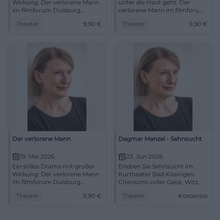
Wirkung: Der verlorene Mann
unter die Haut geht: Der
im filmforum Duisburg
verlorene Mann im filmforum
berührt mit starker
Duisburg erzählt von
Theater
9,90
€
Theater
9,90
€
Schauspielkunst und feiner
Erinnerung, Nähe und Würde.
Dramaturgie. 16.05.2026, 15:45
#Kino
Uhr, 9,90 €. Jetzt live erleben.
#Theater #Duisburg
Der verlorene Mann
Dagmar Manzel - Sehnsucht
19. Mai 2026
23. Jun 2026
Ein stilles Drama mit großer
Erleben Sie Sehnsucht im
Wirkung: Der verlorene Mann
Kurtheater Bad Kissingen:
im filmforum Duisburg
Chansons voller Geist, Witz
berührt mit Witz, Würde und
und Tiefe, getragen von
Theater
9,90
€
Theater
Kostenlos
starken Darstellern.
Dagmar Manzels
19.05.2026, 17:30 Uhr. #Kino
Bühnenpräsenz. 23.06.2026,
19:30 Uhr. Ein intensives