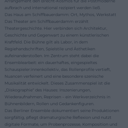
Arrangement den Brecht-Kosmos für die Postmoderne
aufbrach und international rezipiert werden ließ.
Das Haus am Schiffbauerdamm: Ort, Mythos, Werkstatt
Das Theater am Schiffbauerdamm erzählt
Theatergeschichte. Hier verbinden sich Architektur,
Geschichte und Gegenwart zu einem künstlerischen
Kraftfeld. Die Bühne gilt als Labor, in dem
Regiehandschriften, Spielstile und Ästhetiken
aufeinanderstoßen. Im Zentrum steht dabei die
Ensemblearbeit: ein dauerhaftes, eingespieltes
Schauspieler:innenkollektiv, das Rollenprofile vertieft,
Nuancen verfeinert und eine besondere szenische
Musikalität entwickelt. Dieses Zusammenspiel ist die
„Diskographie“ des Hauses: Inszenierungen,
Wiederaufnahmen, Reprisen – ein Werkverzeichnis in
Bühnenbildern, Rollen und Gedankenfiguren.
Das Berliner Ensemble dokumentiert seine Produktionen
sorgfältig, pflegt dramaturgische Reflexion und nutzt
digitale Formate, um Probenprozesse, Komposition und