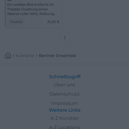
Ein weißes Bild entfacht im
Theater Duisburg einen
Abend voller Witz, Reibung
und Abgründe. KUNST mit
Theater
31,00
€
dem Berliner Ensemble am
13.10.2026. #Theater
1
Kuenstler
Berliner Ensemble
Schnellzugriff
Über uns
Datenschutz
Impressum
Weitere Links
A-Z Künstler
A-Z Locations