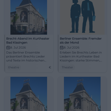
Brecht-Abend im Kurtheater
Berliner Ensemble: Fremder
Bad Kissingen
als der Mond
8. Jul 2026
8. Jul 2026
Das Berliner Ensemble
Erleben Sie Brechts Leben in
präsentiert Brechts Lieder
Liedern im Kurtheater Bad
und Texte im historischen
Kissingen: starke Stimmen,
Kurtheater Bad Kissingen.
klare Regie, 1h50 ohne Pause.
theatre
€
Theater
Am 08.07.2026, 19:30 Uhr.
Intensiv, sinnlich, unmittelbar
– jetzt Plätze sichern.
#KissingerSommer