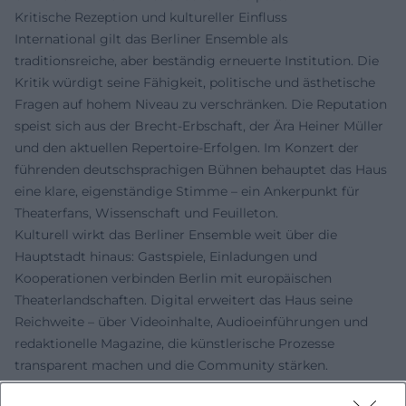
Kritische Rezeption und kultureller Einfluss
International gilt das Berliner Ensemble als
traditionsreiche, aber beständig erneuerte Institution. Die
Kritik würdigt seine Fähigkeit, politische und ästhetische
Fragen auf hohem Niveau zu verschränken. Die Reputation
speist sich aus der Brecht-Erbschaft, der Ära Heiner Müller
und den aktuellen Repertoire-Erfolgen. Im Konzert der
führenden deutschsprachigen Bühnen behauptet das Haus
eine klare, eigenständige Stimme – ein Ankerpunkt für
Theaterfans, Wissenschaft und Feuilleton.
Kulturell wirkt das Berliner Ensemble weit über die
Hauptstadt hinaus: Gastspiele, Einladungen und
Kooperationen verbinden Berlin mit europäischen
Theaterlandschaften. Digital erweitert das Haus seine
Reichweite – über Videoinhalte, Audioeinführungen und
redaktionelle Magazine, die künstlerische Prozesse
transparent machen und die Community stärken.
Formate und digitale Präsenz: Mediathek, Audio, Diskurs