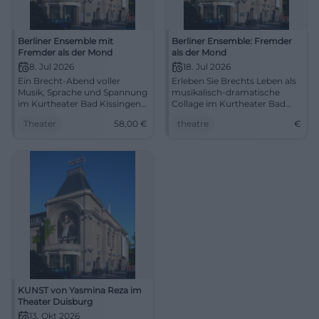
Berliner Ensemble mit
Berliner Ensemble: Fremder
Fremder als der Mond
als der Mond
8. Jul 2026
18. Jul 2026
Ein Brecht-Abend voller
Erleben Sie Brechts Leben als
Musik, Sprache und Spannung
musikalisch-dramatische
im Kurtheater Bad Kissingen:
Collage im Kurtheater Bad
Das Berliner Ensemble bringt
Kissingen.
Theater
58,00
€
theatre
€
Fremder als der Mond am
08.07.2026 auf die Bühne.
#Theater
KUNST von Yasmina Reza im
Theater Duisburg
13. Okt 2026