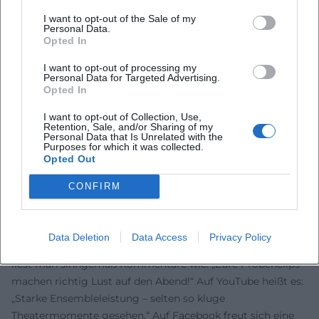
musikalisch-rhythmische Setzungen bieten bis heute
I want to opt-out of the Sale of my
wirksame Instrumente, um Machtverhältnisse, Ökonomie
Personal Data.
Opted In
und soziale Dynamiken sichtbar zu machen. Im 21.
Jahrhundert werden diese Mittel mit heutigen Ästhetiken –
I want to opt-out of processing my
Projektionen, Sounddesign, popkulturellen Referenzen –
Personal Data for Targeted Advertising.
Opted In
neu kombiniert.
Die Komposition eines Abends folgt dabei einer
I want to opt-out of Collection, Use,
Retention, Sale, and/or Sharing of my
dramaturgischen Partitur: Szene, Licht, Musik, Text, Körper
Personal Data that Is Unrelated with the
– alles ist präzise arrangiert. So entsteht eine
Purposes for which it was collected.
Opted Out
„Bühnenmusik“ des Denkens, die weniger auf Melodie als
auf Haltungswechsel zielt. Theater wird zum
CONFIRM
Resonanzraum, in dem Zuschauer:innen Position beziehen.
Stimmen der Fans
Die Reaktionen der Fans zeigen deutlich: Das Berliner
Data Deletion
Data Access
Privacy Policy
Ensemble begeistert Menschen weltweit. Auf Instagram
liest man sinngemäß Kommentare wie: „Eure Probenclips
machen richtig Lust auf den Abend!“ Auf YouTube heißt es:
„Starke Ensembleleistung – selten so kluge
Theatermomente gesehen.“ Auf Facebook freut sich eine