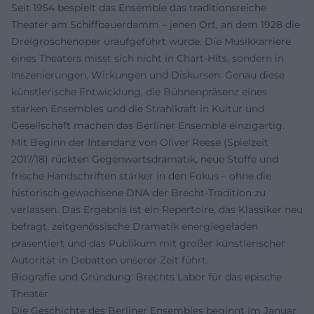
Seit 1954 bespielt das Ensemble das traditionsreiche
Theater am Schiffbauerdamm – jenen Ort, an dem 1928 die
Dreigroschenoper uraufgeführt wurde. Die Musikkarriere
eines Theaters misst sich nicht in Chart-Hits, sondern in
Inszenierungen, Wirkungen und Diskursen: Genau diese
künstlerische Entwicklung, die Bühnenpräsenz eines
starken Ensembles und die Strahlkraft in Kultur und
Gesellschaft machen das Berliner Ensemble einzigartig.
Mit Beginn der Intendanz von Oliver Reese (Spielzeit
2017/18) rückten Gegenwartsdramatik, neue Stoffe und
frische Handschriften stärker in den Fokus – ohne die
historisch gewachsene DNA der Brecht-Tradition zu
verlassen. Das Ergebnis ist ein Repertoire, das Klassiker neu
befragt, zeitgenössische Dramatik energiegeladen
präsentiert und das Publikum mit großer künstlerischer
Autorität in Debatten unserer Zeit führt.
Biografie und Gründung: Brechts Labor für das epische
Theater
Die Geschichte des Berliner Ensembles beginnt im Januar