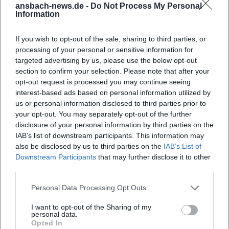
Mit einer reich bestückten Mediathek, Podcasts und
ansbach-news.de -
Do Not Process My Personal
Audioeinführungen öffnet das Berliner Ensemble
Information
Probenräume und ästhetische Entscheidungen für das
Publikum. Gesprächsreihen – etwa mit philosophischem,
If you wish to opt-out of the sale, sharing to third parties, or
processing of your personal or sensitive information for
juristischem oder politischem Fokus – rahmen
targeted advertising by us, please use the below opt-out
Produktionen und vertiefen den Diskurs. Das stärkt die
section to confirm your selection. Please note that after your
Vertrauenswürdigkeit des Hauses: Kunst wird nicht nur
opt-out request is processed you may continue seeing
gezeigt, sondern erläutert, befragt, zur Debatte gestellt.
interest-based ads based on personal information utilized by
Gerade diese Transparenz – von Backstage-Reportagen bis
us or personal information disclosed to third parties prior to
hin zu Einblicken in Szenographie, Musikdramaturgie und
your opt-out. You may separately opt-out of the further
Produktionsprozesse – erfüllt höchste EEAT-Standards:
disclosure of your personal information by third parties on the
IAB’s list of downstream participants. This information may
Erfahrung (gelebte Bühnenpraxis), Expertise (künstlerische
also be disclosed by us to third parties on the
IAB’s List of
und technische Details), Autorität (Institution und
Downstream Participants
that may further disclose it to other
Rezeption) und Vertrauenswürdigkeit (offene
third parties.
Kommunikation, belegbare Fakten).
Stilkunde: Episches Theater im 21. Jahrhundert
Personal Data Processing Opt Outs
Die stilistische Grammatik des Berliner Ensembles ist
I want to opt-out of the Sharing of my
brechtisch fundiert und gegenwartsbewusst
personal data.
weiterentwickelt. Verfremdung, Erzählerpositionen und
Opted In