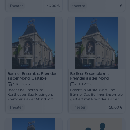
Verwandlung, Witz und Glanz
in Bad Kissingen.
Theater
46,00
€
theatre
€
auf großer Bühne. Am
01.07.2026 ab 19.30 Uhr.
#Theater #Fürth
Berliner Ensemble: Fremder
Berliner Ensemble mit
als der Mond (Gastspiel)
Fremder als der Mond
7. Jul 2026
7. Jul 2026
Brecht neu hören im
Brecht in Musik, Wort und
Kurtheater Bad Kissingen:
Bühne: Das Berliner Ensemble
Fremder als der Mond mit
gastiert mit Fremder als der
Liedern von Eisler und
Mond im Kurtheater Bad
Theater
Theater
58,00
€
packender Inszenierung. Di.,
Kissingen. 07.07.2026, ab 58 €.
07.07.2026, 19:30 Uhr.
#Theater
Intensives Bühnenerlebnis –
jetzt Plätze sichern!
#BrechtLive