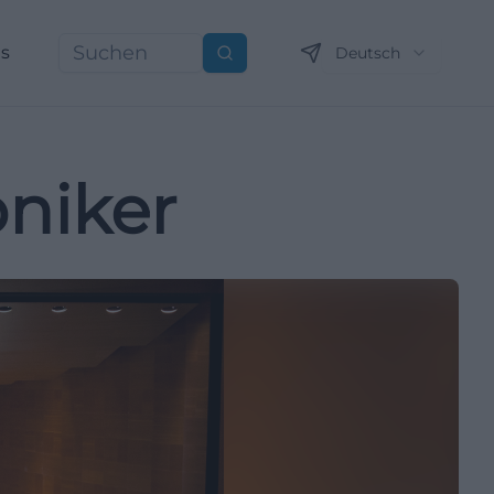
ns
Deutsch
Suchen
niker