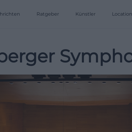
hrichten
Ratgeber
Künstler
Locatio
erger Sympho