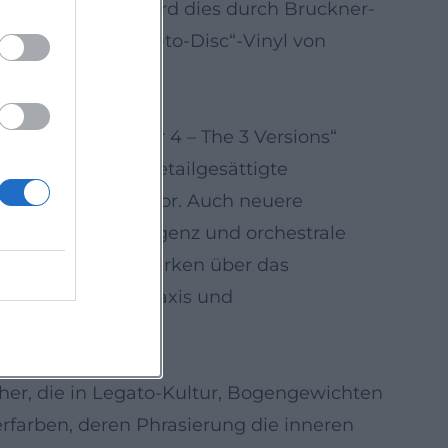
delt. Ergänzt wird dies durch Bruckner-
e wie das „Direct-to-Disc“-Vinyl von
 Edition „Bruckner 4 – The 3 Versions“
tiken heben die detailgesättigte
olt-Verhältnis hervor. Auch neuere
amaturgische Stringenz und orchestrale
 Anerkennungen wirken über das
für Aufführungspraxis und
er, die in Legato-Kultur, Bogengewichten
erfarben, deren Phrasierung die inneren