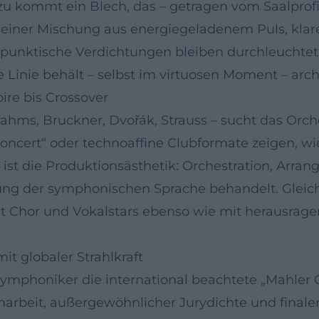
 kommt ein Blech, das – getragen vom Saalprofil –
 einer Mischung aus energiegeladenem Puls, klar
rapunktische Verdichtungen bleiben durchleuchte
e Linie behält – selbst im virtuosen Moment – arc
ire bis Crossover
ahms, Bruckner, Dvořák, Strauss – sucht das Orc
oncert“ oder technoaffine Clubformate zeigen, wie
 ist die Produktionsästhetik: Orchestration, Arr
ung der symphonischen Sprache behandelt. Gleic
it Chor und Vokalstars ebenso wie mit herausrage
t globaler Strahlkraft
Symphoniker die international beachtete „Mahler 
arbeit, außergewöhnlicher Jurydichte und finalem 