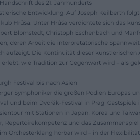
Handschrift des 21. Jahrhunderts
nstlerische Entwicklung: Auf Joseph Keilberth fol
akub Hrůša. Unter Hrůša verdichtete sich das küns
erbert Blomstedt, Christoph Eschenbach und Manf
en, deren Arbeit die interpretatorische Spannwei
aufzeigt. Die Kontinuität dieser künstlerischen A
rlebt, wie Tradition zur Gegenwart wird – als gel
rgh Festival bis nach Asien
rger Symphoniker die großen Podien Europas und 
val und beim Dvořák-Festival in Prag, Gastspie
entour mit Stationen in Japan, Korea und Taiwan.
ur, Repertoirekompetenz und das Zusammenspiel m
im Orchesterklang hörbar wird – in der Flexibilitä