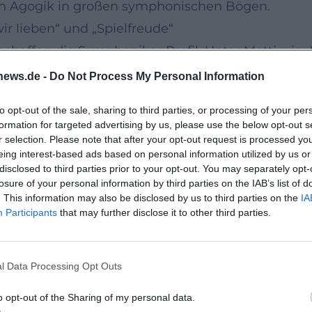
gen Agogik in großen symphonischen Bögen.
r lieben“ und „Spielfreude“
schaffen die Symphoniker Profil. Unter Motti wie „
chester Kernrepertoire mit innovativen Formaten
news.de -
Do Not Process My Personal Information
gramme öffnen das Haus für neue Hörschichten, o
to opt-out of the sale, sharing to third parties, or processing of your per
ird dies durch eine aktive Education-Arbeit und 
formation for targeted advertising by us, please use the below opt-out s
n in die tägliche Proben- und Aufführungspraxis 
r selection. Please note that after your opt-out request is processed y
eing interest-based ads based on personal information utilized by us or
chsen an der Seite eines erstklassigen Ensembles.
disclosed to third parties prior to your opt-out. You may separately opt-
isgekrönte Zyklen
losure of your personal information by third parties on the IAB’s list of
. This information may also be disclosed by us to third parties on the
IA
er dokumentiert eine reflektierte Repertoirepol
Participants
that may further disclose it to other third parties.
ienpartnerschaften; labelspezifisch prägen heut
as Bild. Unter Jakub Hrůša entstanden ebenso 
l Data Processing Opt Outs
ionelle Alben. Beispielhaft steht „Helden – Leben
mory of a Hero“, Strauss: Ein Heldenleben) für
o opt-out of the Sharing of my personal data.