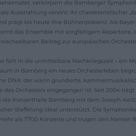
heimatet, verkörpern die Bamberger Symphoniker 
le Ausstrahlung vereint. Ihr charakteristischer „
d prägt bis heute ihre Bühnenpräsenz. Als Bayer
formt das Ensemble mit sorgfältigem Repertoire,
wechselbaren Beitrag zur europäischen Orchester
fällt in die unmittelbare Nachkriegszeit – ein 
m in Bamberg ein neues Orchesterleben begründ
che DNA: der warm grundierte, kammermusikalisch
e des Orchesters eingegangen ist. Seit 2004 träg
993 die Konzerthalle Bamberg mit dem Joseph-Keilb
cher Staffelung ideal unterstützt. Die Symphonike
mehr als 7700 Konzerte und trugen den Namen B