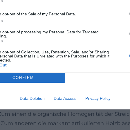
In
htnis – über Komponisten und Epochen hinweg bün
orisch auf höchstem Niveau agieren, sowie Projekt
o opt-out of the Sale of my Personal Data.
oger Produktion hörbar macht.
In
Autorität durch Leistung
to opt-out of processing my Personal Data for Targeted
ing.
ünstlerische Autorität: Für die vierfach angelegte
In
 International Classical Music Award (ICMA). Kri
o opt-out of Collection, Use, Retention, Sale, and/or Sharing
ersonal Data that Is Unrelated with the Purposes for which it
lexer Spätromantik und das differenzierte Blech-H
lected.
Out
rsiv an – etwa „Helden – Leben – Lied“, dessen dr
odernen Staatsorchesters gewürdigt wird. Diese
CONFIRM
Erwartung ans Live-Erlebnis und setzen Maßstäbe 
Data Deletion
Data Access
Privacy Policy
ls Signatur
m einen die organische Homogenität der Streich
. Zum anderen die markant artikulierten Holzbläs