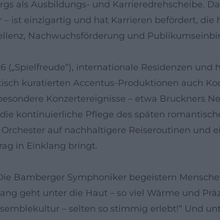
gs als Ausbildungs- und Karrieredrehscheibe. Da
– ist einzigartig und hat Karrieren befördert, d
Exzellenz, Nachwuchsförderung und Publikumseinbi
6 („Spielfreude“), internationale Residenzen und
isch kuratierten Accentus-Produktionen auch 
sondere Konzertereignisse – etwa Bruckners Ne
ie kontinuierliche Pflege des späten romantische
s Orchester auf nachhaltigere Reiseroutinen und 
ag in Einklang bringt.
 Die Bamberger Symphoniker begeistern Menschen 
ang geht unter die Haut – so viel Wärme und Prä
semblekultur – selten so stimmig erlebt!“ Und un